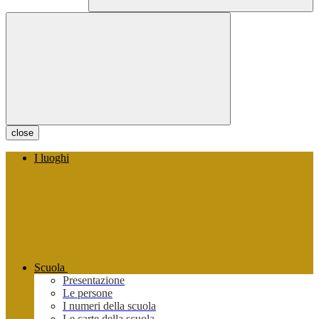
close
I luoghi
Scuola
Presentazione
Le persone
I numeri della scuola
Le carte della scuola