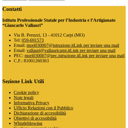
Contatti
Istituto Professionale Statale per l’Industria e l’Artigianato
“Giancarlo Vallauri”
Via B. Peruzzi, 13 - 41012 Carpi (MO)
Tel:
059-691573
Email:
mori030007@istruzione.it
Link per inviare una mail
Email:
vallauri@vallauricarpi.it
Link per inviare una mail
PEC:
mori030007@pec.istruzione.it
Link per inviare una mail
C.F.: 81001260363
Sezione Link Utili
Cookie policy
Note legali
Informativa Privacy
Ufficio Relazioni con il Pubblico
Dichiarazione di accessibilità
Obiettivi di accessibilità
Whistleblowing