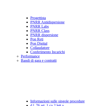
Progettista
PNRR Antidispersione
PNRR Labs
PNRR Class
PNRR dispersione
Pon Reti
Pon Digital
Collaudatore
Conferimento Incarichi
Performance
Bandi di gara e contratti
Informazioni sulle singole procedure
d.l. 76 art. 1 co.2 lett a