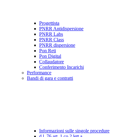
Progettista
PNRR Antidispersione
PNRR Labs
PNRR Class
PNRR dispersione
Pon Reti
Pon Digital
Collaudatore
Conferimento Incarichi
Performance
Bandi di gara e contratti
Informazioni sulle singole procedure
d.l. 76 art. 1 co.2 lett a