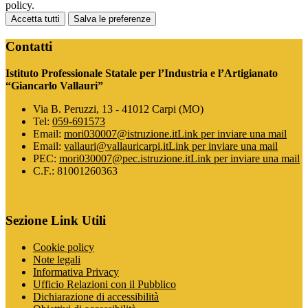
policy.
Accetta tutti
Salva le preferenze
Contatti
Istituto Professionale Statale per l’Industria e l’Artigianato
“Giancarlo Vallauri”
Via B. Peruzzi, 13 - 41012 Carpi (MO)
Tel:
059-691573
Email:
mori030007@istruzione.it
Link per inviare una mail
Email:
vallauri@vallauricarpi.it
Link per inviare una mail
PEC:
mori030007@pec.istruzione.it
Link per inviare una mail
C.F.: 81001260363
Sezione Link Utili
Cookie policy
Note legali
Informativa Privacy
Ufficio Relazioni con il Pubblico
Dichiarazione di accessibilità