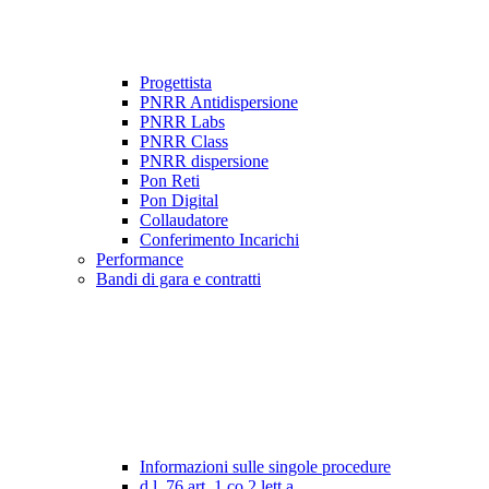
Progettista
PNRR Antidispersione
PNRR Labs
PNRR Class
PNRR dispersione
Pon Reti
Pon Digital
Collaudatore
Conferimento Incarichi
Performance
Bandi di gara e contratti
Informazioni sulle singole procedure
d.l. 76 art. 1 co.2 lett a