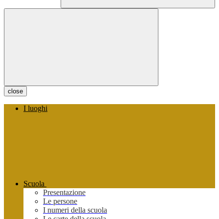
close
I luoghi
Scuola
Presentazione
Le persone
I numeri della scuola
Le carte della scuola