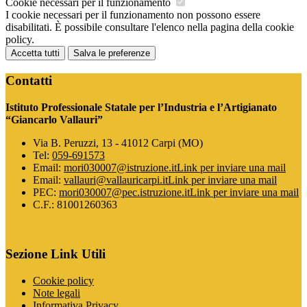
Cookie necessari per il funzionamento
I cookie necessari per il funzionamento non possono essere
disabilitati. È possibile consultare l'elenco nella pagina della cookie
policy.
Accetta tutti
Salva le preferenze
Contatti
Istituto Professionale Statale per l’Industria e l’Artigianato
“Giancarlo Vallauri”
Via B. Peruzzi, 13 - 41012 Carpi (MO)
Tel:
059-691573
Email:
mori030007@istruzione.it
Link per inviare una mail
Email:
vallauri@vallauricarpi.it
Link per inviare una mail
PEC:
mori030007@pec.istruzione.it
Link per inviare una mail
C.F.: 81001260363
Sezione Link Utili
Cookie policy
Note legali
Informativa Privacy