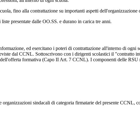
essioni, all'interno di ogni scuola.
scuola, fino alla contrattazione su importanti aspetti dell'organizzazion
di liste presentate dalle OO.SS. e durano in carica tre anni.
i informazione, ed esercitano i poteri di contrattazione all'interno di ogn
eviste dal CCNL. Sottoscrivono con i dirigenti scolastici il "contratto in
 dell'offerta formativa (Capo II Art. 7 CCNL). I componenti delle RSU re
elle organizzazioni sindacali di categoria firmatarie del presente CCNL,