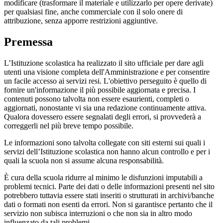
modificare (trasformare il materiale e utilizzarlo per opere derivate)
per qualsiasi fine, anche commerciale con il solo onere di
attribuzione, senza apporre restrizioni aggiuntive.
Premessa
L’Istituzione scolastica ha realizzato il sito ufficiale per dare agli
utenti una visione completa dell'Amministrazione e per consentire
un facile accesso ai servizi resi. L'obiettivo perseguito è quello di
fornire un'informazione il più possibile aggiornata e precisa. I
contenuti possono talvolta non essere esaurienti, completi o
aggiornati, nonostante vi sia una redazione continuamente attiva.
Qualora dovessero essere segnalati degli errori, si provvederà a
correggerli nel più breve tempo possibile.
Le informazioni sono talvolta collegate con siti esterni sui quali i
servizi dell’Istituzione scolastica non hanno alcun controllo e per i
quali la scuola non si assume alcuna responsabilità.
È cura della scuola ridurre al minimo le disfunzioni imputabili a
problemi tecnici. Parte dei dati o delle informazioni presenti nel sito
potrebbero tuttavia essere stati inseriti o strutturati in archivi/banche
dati o formati non esenti da errori. Non si garantisce pertanto che il
servizio non subisca interruzioni o che non sia in altro modo
influenzato da tali problemi.