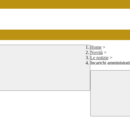
Home
>
Novità
>
Le notizie
>
Incarichi amministrati