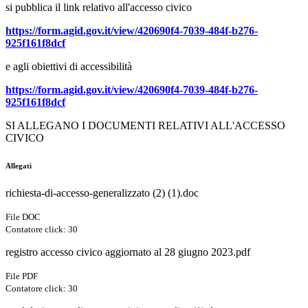
si pubblica il link relativo all'accesso civico
https://form.agid.gov.it/view/420690f4-7039-484f-b276-
925f161f8dcf
e agli obiettivi di accessibilità
https://form.agid.gov.it/view/420690f4-7039-484f-b276-
925f161f8dcf
SI ALLEGANO I DOCUMENTI RELATIVI ALL'ACCESSO
CIVICO
Allegati
richiesta-di-accesso-generalizzato (2) (1).doc
File DOC
Contatore click: 30
registro accesso civico aggiornato al 28 giugno 2023.pdf
File PDF
Contatore click: 30