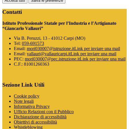
Accetta tutti
Salva le preferenze
Contatti
Istituto Professionale Statale per l’Industria e l’Artigianato
“Giancarlo Vallauri”
Via B. Peruzzi, 13 - 41012 Carpi (MO)
Tel:
059-691573
Email:
mori030007@istruzione.it
Link per inviare una mail
Email:
vallauri@vallauricarpi.it
Link per inviare una mail
PEC:
mori030007@pec.istruzione.it
Link per inviare una mail
C.F.: 81001260363
Sezione Link Utili
Cookie policy
Note legali
Informativa Privacy
Ufficio Relazioni con il Pubblico
Dichiarazione di accessibilità
Obiettivi di accessibilità
Whistleblowing