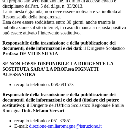
sul proprio sito web istituzionale. Il diritto di accesso civico è
disciplinato dall’art. 5 del d.lgs. n. 33/2013.
La richiesta è gratuita, non deve essere motivata e va inoltrata al
Responsabile della trasparenza.
Essa deve essere soddisfatta entro 30 giorni, anche tramite la
pubblicazione sul sito internet; in caso di mancata risposta positiva
può essere attivato l’intervento sostitutivo.
Responsabile della trasmissione e della pubblicazione dei
documenti, delle informazioni e dei dati
: il Dirigente Scolastico
Prof.ssa DE VITIS SILVIA
SE NON FOSSE DISPONIBILE LA DIRIGENTE LA
SOSTITUTA SARA' LA PROF.ssa PIGNATTI
ALESSANDRA
recapito telefonico: 059.691573
Responsabile della trasmissione e della pubblicazione dei
documenti, delle informazioni e dei dati (titolare del potere
sostitutivo):
il Dirigente dell'Ufficio Scolastico Regionale Emilia
Romagna
Dott. Stefano Versari
recapito telefonico: 051 37851
E-mail:
direzione-emiliaromagna@istruzione.it