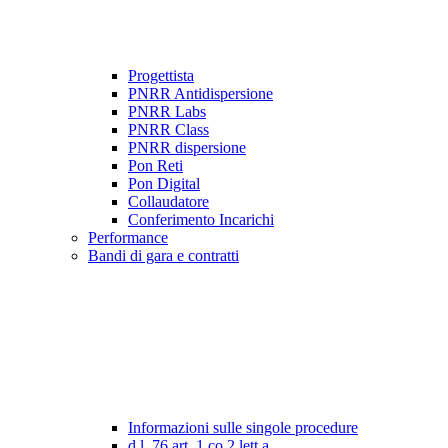
Progettista
PNRR Antidispersione
PNRR Labs
PNRR Class
PNRR dispersione
Pon Reti
Pon Digital
Collaudatore
Conferimento Incarichi
Performance
Bandi di gara e contratti
Informazioni sulle singole procedure
d.l. 76 art. 1 co.2 lett a