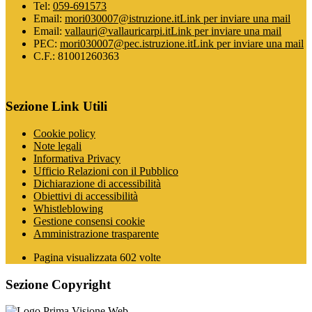
Tel:
059-691573
Email:
mori030007@istruzione.it
Link per inviare una mail
Email:
vallauri@vallauricarpi.it
Link per inviare una mail
PEC:
mori030007@pec.istruzione.it
Link per inviare una mail
C.F.: 81001260363
Sezione Link Utili
Cookie policy
Note legali
Informativa Privacy
Ufficio Relazioni con il Pubblico
Dichiarazione di accessibilità
Obiettivi di accessibilità
Whistleblowing
Gestione consensi cookie
Amministrazione trasparente
Pagina visualizzata
602
volte
Sezione Copyright