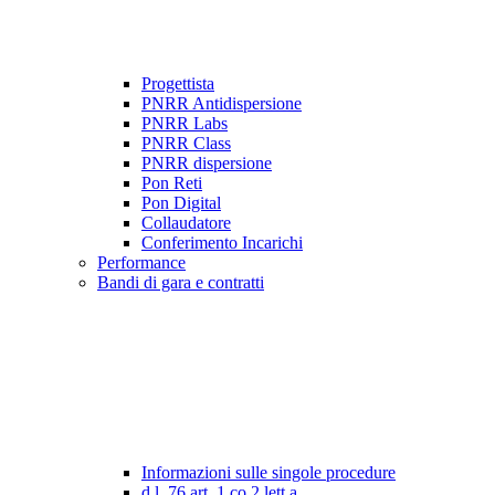
Progettista
PNRR Antidispersione
PNRR Labs
PNRR Class
PNRR dispersione
Pon Reti
Pon Digital
Collaudatore
Conferimento Incarichi
Performance
Bandi di gara e contratti
Informazioni sulle singole procedure
d.l. 76 art. 1 co.2 lett a