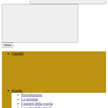
close
I luoghi
Scuola
Presentazione
Le persone
I numeri della scuola
Le carte della scuola