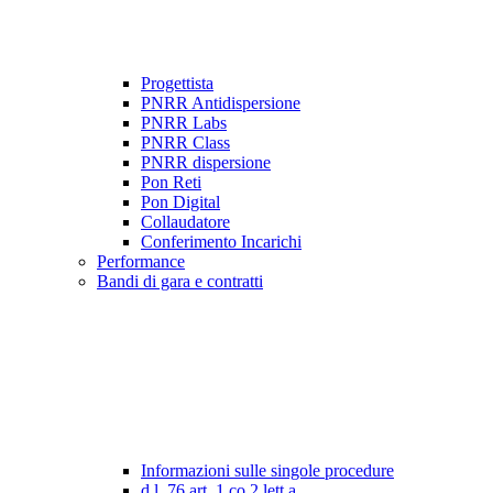
Progettista
PNRR Antidispersione
PNRR Labs
PNRR Class
PNRR dispersione
Pon Reti
Pon Digital
Collaudatore
Conferimento Incarichi
Performance
Bandi di gara e contratti
Informazioni sulle singole procedure
d.l. 76 art. 1 co.2 lett a