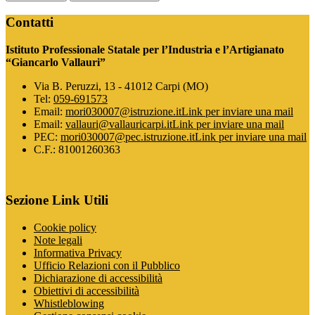
Contatti
Istituto Professionale Statale per l’Industria e l’Artigianato
“Giancarlo Vallauri”
Via B. Peruzzi, 13 - 41012 Carpi (MO)
Tel:
059-691573
Email:
mori030007@istruzione.it
Link per inviare una mail
Email:
vallauri@vallauricarpi.it
Link per inviare una mail
PEC:
mori030007@pec.istruzione.it
Link per inviare una mail
C.F.: 81001260363
Sezione Link Utili
Cookie policy
Note legali
Informativa Privacy
Ufficio Relazioni con il Pubblico
Dichiarazione di accessibilità
Obiettivi di accessibilità
Whistleblowing