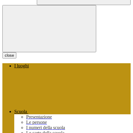
close
I luoghi
Scuola
Presentazione
Le persone
I numeri della scuola
Le carte della scuola