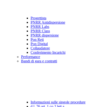
Progettista
PNRR Antidispersione
PNRR Labs
PNRR Class
PNRR dispersione
Pon Reti
Pon Digital
Collaudatore
Conferimento Incarichi
Performance
Bandi di gara e contratti
Informazioni sulle singole procedure
d.l. 76 art. 1 co.2 lett a