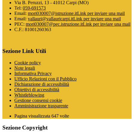
Via B. Peruzzi, 13 - 41012 Carpi (MO)
Tel:
059-691573
Email:
mori030007@istruzione.it
Link per inviare una mail
Email:
vallauri@vallauricarpi.it
Link per inviare una mail
PEC:
mori030007@pec.istruzione.it
Link per inviare una mail
C.F.: 81001260363
Sezione Link Utili
Cookie policy
Note legali
Informativa Privacy
Ufficio Relazioni con il Pubblico
Dichiarazione di accessibilità
Obiettivi di accessibilità
Whistleblowing
Gestione consensi cookie
Amministrazione trasparente
Pagina visualizzata
647
volte
Sezione Copyright