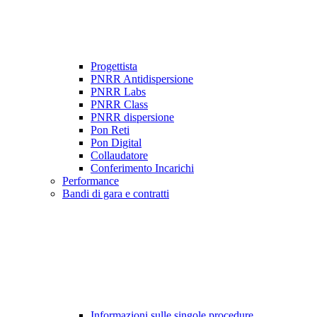
Progettista
PNRR Antidispersione
PNRR Labs
PNRR Class
PNRR dispersione
Pon Reti
Pon Digital
Collaudatore
Conferimento Incarichi
Performance
Bandi di gara e contratti
Informazioni sulle singole procedure