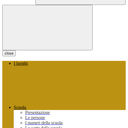
close
I luoghi
Scuola
Presentazione
Le persone
I numeri della scuola
Le carte della scuola