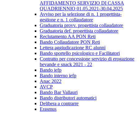
AFFIDAMENTO SERVIZIO DI CASSA
QUADRIENNIO 01.05.2021-30.04.2025
Avviso per la selezione di n. 1 progettista-
gestione e n. 1 collaudatore
Graduatoria provv. progettista collaudatore
Graduatoria def. progettista collaudatore
Reclutamento AA PON Reti
Bando Collaudatore PON Reti
Lettera aggiudicazione RC alunni
Bando sportello psicologico e Facilitatori
Contratto per concessione servizio di erogazione
bevande e snack 2021 - 22
Bando iefp
Bando interno iefp
Anac 2022
AVCP
Bando Bar Vallauri
Bando distributori automatici
Delibera a contrarre
Erasmus