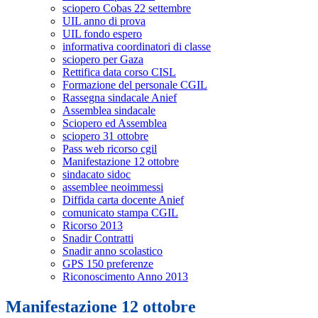
sciopero Cobas 22 settembre
UIL anno di prova
UIL fondo espero
informativa coordinatori di classe
sciopero per Gaza
Rettifica data corso CISL
Formazione del personale CGIL
Rassegna sindacale Anief
Assemblea sindacale
Sciopero ed Assemblea
sciopero 31 ottobre
Pass web ricorso cgil
Manifestazione 12 ottobre
sindacato sidoc
assemblee neoimmessi
Diffida carta docente Anief
comunicato stampa CGIL
Ricorso 2013
Snadir Contratti
Snadir anno scolastico
GPS 150 preferenze
Riconoscimento Anno 2013
Manifestazione 12 ottobre