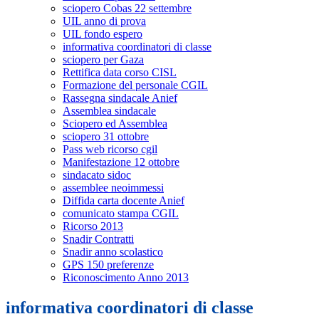
sciopero Cobas 22 settembre
UIL anno di prova
UIL fondo espero
informativa coordinatori di classe
sciopero per Gaza
Rettifica data corso CISL
Formazione del personale CGIL
Rassegna sindacale Anief
Assemblea sindacale
Sciopero ed Assemblea
sciopero 31 ottobre
Pass web ricorso cgil
Manifestazione 12 ottobre
sindacato sidoc
assemblee neoimmessi
Diffida carta docente Anief
comunicato stampa CGIL
Ricorso 2013
Snadir Contratti
Snadir anno scolastico
GPS 150 preferenze
Riconoscimento Anno 2013
informativa coordinatori di classe