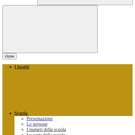
close
I luoghi
Scuola
Presentazione
Le persone
I numeri della scuola
Le carte della scuola