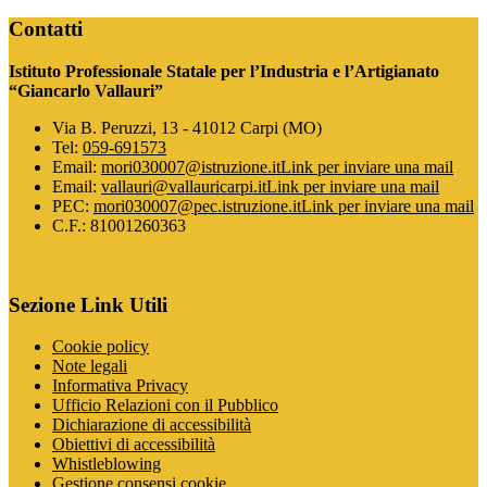
Contatti
Istituto Professionale Statale per l’Industria e l’Artigianato
“Giancarlo Vallauri”
Via B. Peruzzi, 13 - 41012 Carpi (MO)
Tel:
059-691573
Email:
mori030007@istruzione.it
Link per inviare una mail
Email:
vallauri@vallauricarpi.it
Link per inviare una mail
PEC:
mori030007@pec.istruzione.it
Link per inviare una mail
C.F.: 81001260363
Sezione Link Utili
Cookie policy
Note legali
Informativa Privacy
Ufficio Relazioni con il Pubblico
Dichiarazione di accessibilità
Obiettivi di accessibilità
Whistleblowing
Gestione consensi cookie