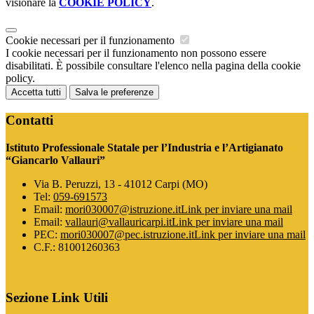
visionare la
COOKIE POLICY
.
Cookie necessari per il funzionamento
I cookie necessari per il funzionamento non possono essere
disabilitati. È possibile consultare l'elenco nella pagina della cookie
policy.
Accetta tutti
Salva le preferenze
Contatti
Istituto Professionale Statale per l’Industria e l’Artigianato
“Giancarlo Vallauri”
Via B. Peruzzi, 13 - 41012 Carpi (MO)
Tel:
059-691573
Email:
mori030007@istruzione.it
Link per inviare una mail
Email:
vallauri@vallauricarpi.it
Link per inviare una mail
PEC:
mori030007@pec.istruzione.it
Link per inviare una mail
C.F.: 81001260363
Sezione Link Utili