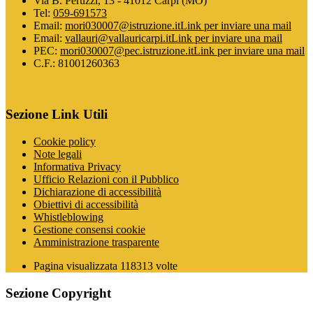
Via B. Peruzzi, 13 - 41012 Carpi (MO)
Tel:
059-691573
Email:
mori030007@istruzione.it
Link per inviare una mail
Email:
vallauri@vallauricarpi.it
Link per inviare una mail
PEC:
mori030007@pec.istruzione.it
Link per inviare una mail
C.F.: 81001260363
Sezione Link Utili
Cookie policy
Note legali
Informativa Privacy
Ufficio Relazioni con il Pubblico
Dichiarazione di accessibilità
Obiettivi di accessibilità
Whistleblowing
Gestione consensi cookie
Amministrazione trasparente
Pagina visualizzata
118313
volte
Sezione Copyright