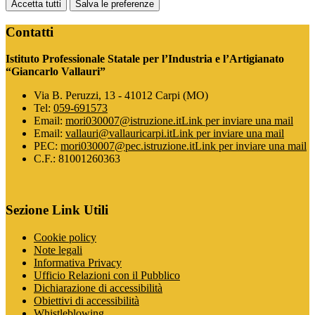
Accetta tutti
Salva le preferenze
Contatti
Istituto Professionale Statale per l’Industria e l’Artigianato
“Giancarlo Vallauri”
Via B. Peruzzi, 13 - 41012 Carpi (MO)
Tel:
059-691573
Email:
mori030007@istruzione.it
Link per inviare una mail
Email:
vallauri@vallauricarpi.it
Link per inviare una mail
PEC:
mori030007@pec.istruzione.it
Link per inviare una mail
C.F.: 81001260363
Sezione Link Utili
Cookie policy
Note legali
Informativa Privacy
Ufficio Relazioni con il Pubblico
Dichiarazione di accessibilità
Obiettivi di accessibilità
Whistleblowing