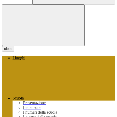
close
I luoghi
Scuola
Presentazione
Le persone
I numeri della scuola
Le carte della scuola