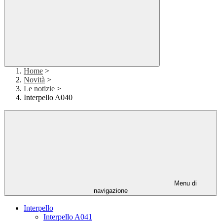
Home
>
Novità
>
Le notizie
>
Interpello A040
Menu di
navigazione
Interpello
Interpello A041