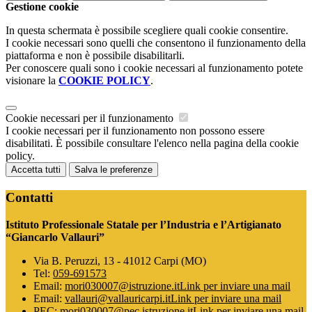
Gestione cookie
In questa schermata è possibile scegliere quali cookie consentire.
I cookie necessari sono quelli che consentono il funzionamento della
piattaforma e non è possibile disabilitarli.
Per conoscere quali sono i cookie necessari al funzionamento potete
visionare la
COOKIE POLICY
.
Cookie necessari per il funzionamento
I cookie necessari per il funzionamento non possono essere
disabilitati. È possibile consultare l'elenco nella pagina della cookie
policy.
Accetta tutti
Salva le preferenze
Contatti
Istituto Professionale Statale per l’Industria e l’Artigianato
“Giancarlo Vallauri”
Via B. Peruzzi, 13 - 41012 Carpi (MO)
Tel:
059-691573
Email:
mori030007@istruzione.it
Link per inviare una mail
Email:
vallauri@vallauricarpi.it
Link per inviare una mail
PEC:
mori030007@pec.istruzione.it
Link per inviare una mail