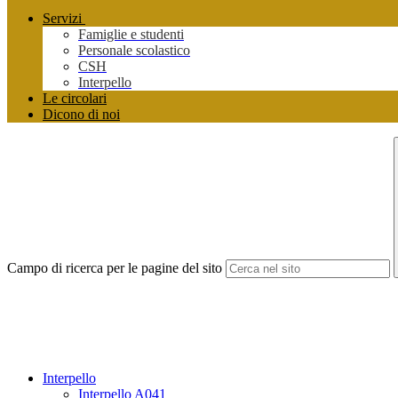
Servizi
Famiglie e studenti
Personale scolastico
CSH
Interpello
Le circolari
Dicono di noi
Campo di ricerca per le pagine del sito
Interpello
Interpello A041