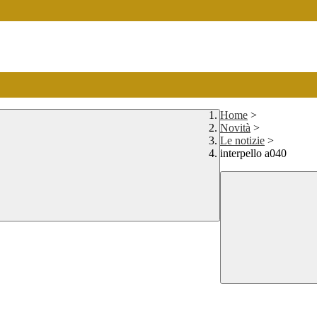
Home
>
Novità
>
Le notizie
>
interpello a040