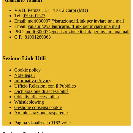
“Giancarlo Vallauri”
Via B. Peruzzi, 13 - 41012 Carpi (MO)
Tel:
059-691573
Email:
mori030007@istruzione.it
Link per inviare una mail
Email:
vallauri@vallauricarpi.it
Link per inviare una mail
PEC:
mori030007@pec.istruzione.it
Link per inviare una mail
C.F.: 81001260363
Sezione Link Utili
Cookie policy
Note legali
Informativa Privacy
Ufficio Relazioni con il Pubblico
Dichiarazione di accessibilità
Obiettivi di accessibilità
Whistleblowing
Gestione consensi cookie
Amministrazione trasparente
Pagina visualizzata
1162
volte