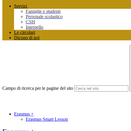
Servizi
Famiglie e studenti
Personale scolastico
CSH
Interpello
Le circolari
Dicono di noi
Campo di ricerca per le pagine del sito
Erasmus +
Erasmus Smart Lesson