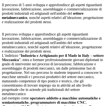
Il percorso di 5 anni sviluppa e approfondisce gli aspetti riguardanti
lavorazione, fabbricazione, assemblaggio e commercializzazione di
prodotti industriali ed artigianali nell'ambito del
settore
metalmeccanico
, nonché aspetti relativi all’ideazione, progettazione
e realizzazione dei prodotti stessi.
Il percorso sviluppa e approfondisce gli aspetti riguardanti
lavorazione, fabbricazione, assemblaggio e commercializzazione di
prodotti industriali ed artigianali nell'ambito del settore
metalmeccanico, nonché aspetti relativi all’ideazione, progettazione
e realizzazione dei prodotti stessi.
L’indirizzo “𝐈𝐧𝐝𝐮𝐬𝐭𝐫𝐢𝐚 𝐞 𝐀𝐫𝐭𝐢𝐠𝐢𝐚𝐧𝐚𝐭𝐨 𝐩𝐞𝐫 𝐢𝐥 𝐌𝐚𝐝𝐞 𝐢𝐧 𝐈𝐭𝐚𝐥𝐲 – 𝐬𝐞𝐭𝐭𝐨𝐫𝐞
𝐌𝐞𝐜𝐜𝐚𝐧𝐢𝐜𝐚”, mira a formare professionalmente giovani diplomati in
grado di intervenire nei processi di lavorazione, fabbricazione e
assemblaggio di prodotti meccanici, sin dalle primissime fasi di
progettazione. Nel suo percorso lo studente imparerà a conoscere le
macchine utensili e i processi produttivi del settore meccanico,
maturando competenze di tipo pratico e teorico, che gli
consentiranno di trovare impiego sia in attività ad alto livello
progettuale che in aziende più tradizionali del settore
metalmeccanico
(ad esempio come 𝐨𝐩𝐞𝐫𝐚𝐭𝐨𝐫𝐞 𝐚𝐝𝐝𝐞𝐭𝐭𝐨 𝐚 𝐦𝐚𝐜𝐜𝐡𝐢𝐧𝐞 𝐚𝐮𝐭𝐨𝐦𝐚𝐭𝐢𝐜𝐡𝐞 𝐞
𝐬𝐞𝐦𝐢𝐚𝐮𝐭𝐨𝐦𝐚𝐭𝐢𝐜𝐡𝐞, 𝐩𝐫𝐨𝐠𝐫𝐚𝐦𝐦𝐚𝐭𝐨𝐫𝐞 𝐝𝐢 𝐦𝐚𝐜𝐜𝐡𝐢𝐧𝐞 𝐂𝐍𝐂,