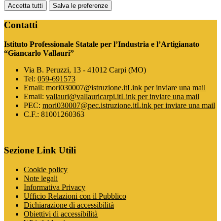
Accetta tutti
Salva le preferenze
Contatti
Istituto Professionale Statale per l’Industria e l’Artigianato
“Giancarlo Vallauri”
Via B. Peruzzi, 13 - 41012 Carpi (MO)
Tel:
059-691573
Email:
mori030007@istruzione.it
Link per inviare una mail
Email:
vallauri@vallauricarpi.it
Link per inviare una mail
PEC:
mori030007@pec.istruzione.it
Link per inviare una mail
C.F.: 81001260363
Sezione Link Utili
Cookie policy
Note legali
Informativa Privacy
Ufficio Relazioni con il Pubblico
Dichiarazione di accessibilità
Obiettivi di accessibilità