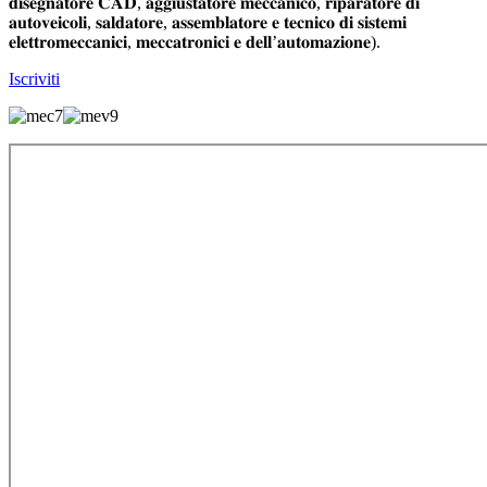
𝐝𝐢𝐬𝐞𝐠𝐧𝐚𝐭𝐨𝐫𝐞 𝐂𝐀𝐃, 𝐚𝐠𝐠𝐢𝐮𝐬𝐭𝐚𝐭𝐨𝐫𝐞 𝐦𝐞𝐜𝐜𝐚𝐧𝐢𝐜𝐨, 𝐫𝐢𝐩𝐚𝐫𝐚𝐭𝐨𝐫𝐞 𝐝𝐢
𝐚𝐮𝐭𝐨𝐯𝐞𝐢𝐜𝐨𝐥𝐢, 𝐬𝐚𝐥𝐝𝐚𝐭𝐨𝐫𝐞, 𝐚𝐬𝐬𝐞𝐦𝐛𝐥𝐚𝐭𝐨𝐫𝐞 𝐞 𝐭𝐞𝐜𝐧𝐢𝐜𝐨 𝐝𝐢 𝐬𝐢𝐬𝐭𝐞𝐦𝐢
𝐞𝐥𝐞𝐭𝐭𝐫𝐨𝐦𝐞𝐜𝐜𝐚𝐧𝐢𝐜𝐢, 𝐦𝐞𝐜𝐜𝐚𝐭𝐫𝐨𝐧𝐢𝐜𝐢 𝐞 𝐝𝐞𝐥𝐥’𝐚𝐮𝐭𝐨𝐦𝐚𝐳𝐢𝐨𝐧𝐞).
Iscriviti