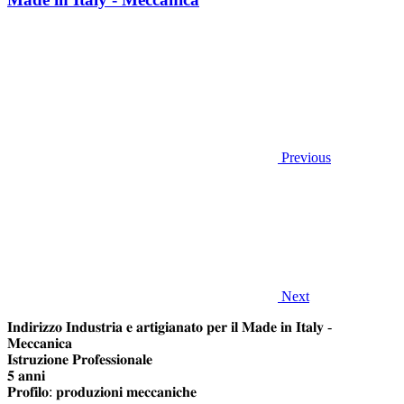
Previous
Next
𝐈𝐧𝐝𝐢𝐫𝐢𝐳𝐳𝐨 𝐈𝐧𝐝𝐮𝐬𝐭𝐫𝐢𝐚 𝐞 𝐚𝐫𝐭𝐢𝐠𝐢𝐚𝐧𝐚𝐭𝐨 𝐩𝐞𝐫 𝐢𝐥 𝐌𝐚𝐝𝐞 𝐢𝐧 𝐈𝐭𝐚𝐥𝐲 -
𝐌𝐞𝐜𝐜𝐚𝐧𝐢𝐜𝐚
𝐈𝐬𝐭𝐫𝐮𝐳𝐢𝐨𝐧𝐞 𝐏𝐫𝐨𝐟𝐞𝐬𝐬𝐢𝐨𝐧𝐚𝐥𝐞
𝟓 𝐚𝐧𝐧𝐢
𝐏𝐫𝐨𝐟𝐢𝐥𝐨: 𝐩𝐫𝐨𝐝𝐮𝐳𝐢𝐨𝐧𝐢 𝐦𝐞𝐜𝐜𝐚𝐧𝐢𝐜𝐡𝐞