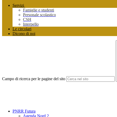
Servizi
Famiglie e studenti
Personale scolastico
CSH
Interpello
Le circolari
Dicono di noi
Campo di ricerca per le pagine del sito
PNRR Futura
Agenda Nord 2