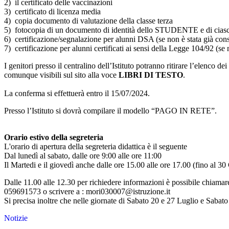
2) il certificato delle vaccinazioni
3) certificato di licenza media
4) copia documento di valutazione della classe terza
5) fotocopia di un documento di identità dello STUDENTE e di c
6) certificazione/segnalazione per alunni DSA (se non è stata già con
7) certificazione per alunni certificati ai sensi della Legge 104/92 (s
I genitori presso il centralino dell’Istituto potranno ritirare l’elenco dei
comunque visibili sul sito alla voce
LIBRI DI TESTO
.
La conferma si effettuerà entro il 15/07/2024.
Presso l’Istituto si dovrà compilare il modello “PAGO IN RETE”.
Orario estivo della segreteria
L'orario di apertura della segreteria didattica è il seguente
Dal lunedì al sabato, dalle ore 9:00 alle ore 11:00
Il Martedi e il giovedì anche dalle ore 15.00 alle ore 17.00 (fino al 3
Dalle 11.00 alle 12.30 per richiedere informazioni è possibile chiamar
059691573 o scrivere a : mori030007@istruzione.it
Si precisa inoltre che nelle giornate di Sabato 20 e 27 Luglio e Sabato
Notizie