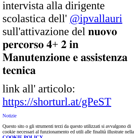
intervista alla dirigente
scolastica dell'
@ipvallauri
sull'attivazione del 𝐧𝐮𝐨𝐯𝐨
𝐩𝐞𝐫𝐜𝐨𝐫𝐬𝐨
𝟒+ 𝟐 𝐢𝐧
𝐌𝐚𝐧𝐮𝐭𝐞𝐧𝐳𝐢𝐨𝐧𝐞 𝐞 𝐚𝐬𝐬𝐢𝐬𝐭𝐞𝐧𝐳𝐚
𝐭𝐞𝐜𝐧𝐢𝐜𝐚
link all' articolo:
https://shorturl.at/gPeST
Notizie
Questo sito o gli strumenti terzi da questo utilizzati si avvalgono di
cookie necessari al funzionamento ed utili alle finalità illustrate nella
COOKIE POLICY
.