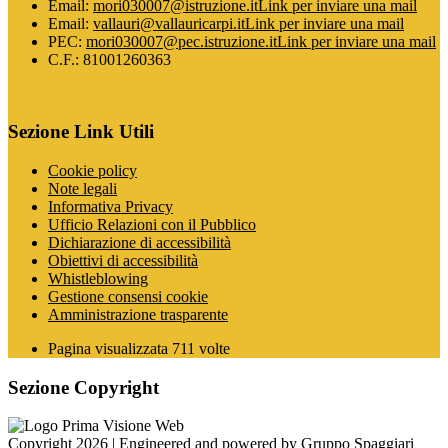
Email:
mori030007@istruzione.it
Link per inviare una mail
Email:
vallauri@vallauricarpi.it
Link per inviare una mail
PEC:
mori030007@pec.istruzione.it
Link per inviare una mail
C.F.: 81001260363
Sezione Link Utili
Cookie policy
Note legali
Informativa Privacy
Ufficio Relazioni con il Pubblico
Dichiarazione di accessibilità
Obiettivi di accessibilità
Whistleblowing
Gestione consensi cookie
Amministrazione trasparente
Pagina visualizzata
711
volte
Sezione Copyright
Copyright 2026 | Engineered and powered by Gruppo Spaggiari