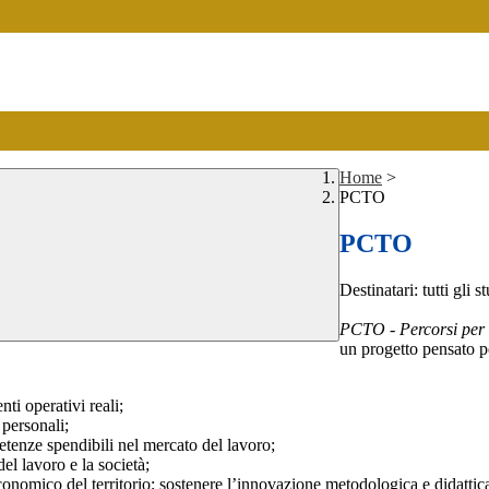
Home
>
PCTO
PCTO
Destinatari: tutti gli 
PCTO - Percorsi per 
un progetto pensato p
ti operativi reali;
 personali;
etenze spendibili nel mercato del lavoro;
el lavoro e la società;
 economico del territorio; sostenere l’innovazione metodologica e didattic