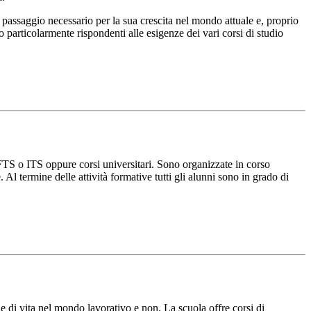
passaggio necessario per la sua crescita nel mondo attuale e, proprio
o particolarmente rispondenti alle esigenze dei vari corsi di studio
 IFTS o ITS oppure corsi universitari. Sono organizzate in corso
Al termine delle attività formative tutti gli alunni sono in grado di
ile di vita nel mondo lavorativo e non. La scuola offre corsi di