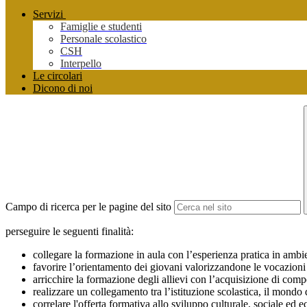
Servizi
Famiglie e studenti
Personale scolastico
CSH
Interpello
Le circolari
Dicono di noi
Campo di ricerca per le pagine del sito
perseguire le seguenti finalità:
collegare la formazione in aula con l’esperienza pratica in ambien
favorire l’orientamento dei giovani valorizzandone le vocazioni
arricchire la formazione degli allievi con l’acquisizione di comp
realizzare un collegamento tra l’istituzione scolastica, il mondo d
correlare l'offerta formativa allo sviluppo culturale, sociale ed