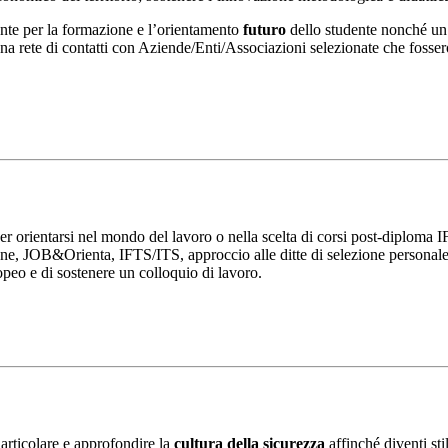
nte per la formazione e l’orientamento
futuro
dello studente nonché un 
una rete di contatti con Aziende/Enti/Associazioni selezionate che fosser
 per orientarsi nel mondo del lavoro o nella scelta di corsi post-diploma
ione, JOB&Orienta, IFTS/ITS, approccio alle ditte di selezione personale. 
opeo e di sostenere un colloquio di lavoro.
 articolare e approfondire la
cultura della sicurezza
affinché diventi st