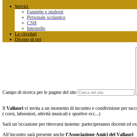
Servizi
Famiglie e studenti
Personale scolastico
CSH
Interpello
Le circolari
Dicono di noi
Campo di ricerca per le pagine del sito
I
l
Vallauri
vi invita a un momento di incontro e condivisione per racco
( corsi, laboratori, attività musicali e sportive ecc...)
Sarà un’occasione per ritrovarsi insieme: parteciperanno docenti ed ex d
All’incontro sarà presente anche
l’Associazione Amici del Vallauri