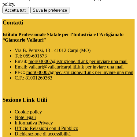
policy.
Accetta tutti
Salva le preferenze
Contatti
Istituto Professionale Statale per l’Industria e l’Artigianato
“Giancarlo Vallauri”
Via B. Peruzzi, 13 - 41012 Carpi (MO)
Tel:
059-691573
Email:
mori030007@istruzione.it
Link per inviare una mail
Email:
vallauri@vallauricarpi.it
Link per inviare una mail
PEC:
mori030007@pec.istruzione.it
Link per inviare una mail
C.F.: 81001260363
Sezione Link Utili
Cookie policy
Note legali
Informativa Privacy
Ufficio Relazioni con il Pubblico
Dichiarazione di accessibilità