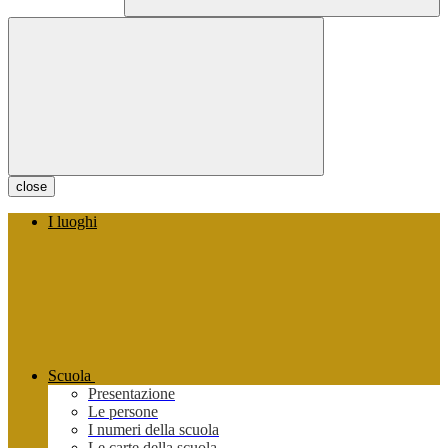
close
I luoghi
Scuola
Presentazione
Le persone
I numeri della scuola
Le carte della scuola