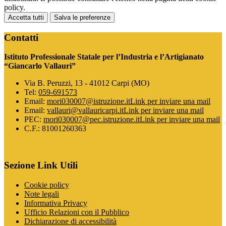
policy.
Accetta tutti
Salva le preferenze
Contatti
Istituto Professionale Statale per l’Industria e l’Artigianato
“Giancarlo Vallauri”
Via B. Peruzzi, 13 - 41012 Carpi (MO)
Tel:
059-691573
Email:
mori030007@istruzione.it
Link per inviare una mail
Email:
vallauri@vallauricarpi.it
Link per inviare una mail
PEC:
mori030007@pec.istruzione.it
Link per inviare una mail
C.F.: 81001260363
Sezione Link Utili
Cookie policy
Note legali
Informativa Privacy
Ufficio Relazioni con il Pubblico
Dichiarazione di accessibilità