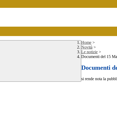
Home
>
Novità
>
Le notizie
>
Documenti del 15 M
Documenti d
si rende nota la pubbl