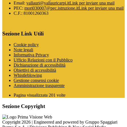
Email:
vallauri@vallauricarpi.it
Link per inviare una mail
PEC:
mori030007@pec.istruzione.it
Link per inviare una mail
C.F.: 81001260363
Sezione Link Utili
Cookie policy
Note legali
Informativa Privacy
Ufficio Relazioni con il Pubblico
Dichiarazione di accessibilità
Obiettivi di accessibilità
Whistleblowing
Gestione consensi cookie
Amministrazione trasparente
Pagina visualizzata
201
volte
Sezione Copyright
Copyright 2026 | Engineered and powered by Gruppo Spaggiari