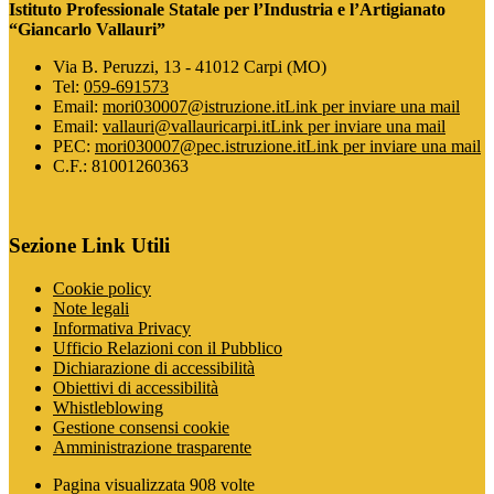
Istituto Professionale Statale per l’Industria e l’Artigianato
“Giancarlo Vallauri”
Via B. Peruzzi, 13 - 41012 Carpi (MO)
Tel:
059-691573
Email:
mori030007@istruzione.it
Link per inviare una mail
Email:
vallauri@vallauricarpi.it
Link per inviare una mail
PEC:
mori030007@pec.istruzione.it
Link per inviare una mail
C.F.: 81001260363
Sezione Link Utili
Cookie policy
Note legali
Informativa Privacy
Ufficio Relazioni con il Pubblico
Dichiarazione di accessibilità
Obiettivi di accessibilità
Whistleblowing
Gestione consensi cookie
Amministrazione trasparente
Pagina visualizzata
908
volte