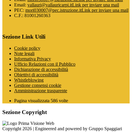
Email:
vallauri@vallauricarpi.it
Link per inviare una mail
PEC:
mori030007@pec.istruzione.it
Link per inviare una mail
C.F.: 81001260363
Sezione Link Utili
Cookie policy
Note legali
Informativa Privacy
Ufficio Relazioni con il Pubblico
Dichiarazione di accessibilità
Obiettivi di accessibilità
Whistleblowing
Gestione consensi cookie
Amministrazione trasparente
Pagina visualizzata
586
volte
Sezione Copyright
Copyright 2026 | Engineered and powered by Gruppo Spaggiari