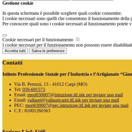
Gestione cookie
In questa schermata è possibile scegliere quali cookie consentire.
I cookie necessari sono quelli che consentono il funzionamento della pi
Per conoscere quali sono i cookie necessari al funzionamento potete v
Cookie necessari per il funzionamento
I cookie necessari per il funzionamento non possono essere disabilitati.
Accetta tutti
Salva le preferenze
Contatti
Istituto Professionale Statale per l’Industria e l’Artigianato “Gia
Via B. Peruzzi, 13 - 41012 Carpi (MO)
Tel:
059-691573
Email:
mori030007@istruzione.it
Link per inviare una mail
Email:
vallauri@vallauricarpi.it
Link per inviare una mail
PEC:
mori030007@pec.istruzione.it
Link per inviare una mail
C.F.: 81001260363
Sezione Link Utili