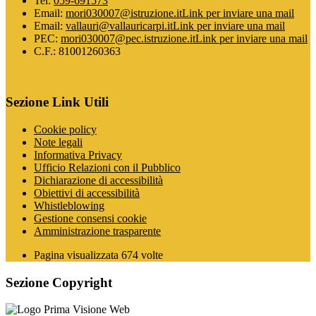
Tel:
059-691573
Email:
mori030007@istruzione.it
Link per inviare una mail
Email:
vallauri@vallauricarpi.it
Link per inviare una mail
PEC:
mori030007@pec.istruzione.it
Link per inviare una mail
C.F.: 81001260363
Sezione Link Utili
Cookie policy
Note legali
Informativa Privacy
Ufficio Relazioni con il Pubblico
Dichiarazione di accessibilità
Obiettivi di accessibilità
Whistleblowing
Gestione consensi cookie
Amministrazione trasparente
Pagina visualizzata
674
volte
Sezione Copyright